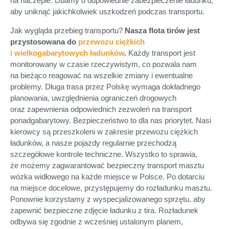
na naczepie. Dbamy o odpowiednie zabezpieczenie ładunku,
aby uniknąć jakichkolwiek uszkodzeń podczas transportu.
Jak wygląda przebieg transportu?
Nasza flota tirów jest
przystosowana do
przewozu ciężkich
i wielkogabarytowych ładunków
.
Każdy transport jest
monitorowany w czasie rzeczywistym, co pozwala nam
na bieżąco reagować na wszelkie zmiany i ewentualne
problemy. Długa trasa przez Polskę wymaga dokładnego
planowania, uwzględnienia ograniczeń drogowych
oraz zapewnienia odpowiednich zezwoleń na transport
ponadgabarytowy. Bezpieczeństwo to dla nas priorytet. Nasi
kierowcy są przeszkoleni w zakresie przewozu ciężkich
ładunków, a nasze pojazdy regularnie przechodzą
szczegółowe kontrole techniczne. Wszystko to sprawia,
że możemy zagwarantować bezpieczny transport masztu
wózka widłowego na każde miejsce w Polsce. Po dotarciu
na miejsce docelowe, przystępujemy do rozładunku masztu.
Ponownie korzystamy z wyspecjalizowanego sprzętu, aby
zapewnić bezpieczne zdjęcie ładunku z tira. Rozładunek
odbywa się zgodnie z wcześniej ustalonym planem,