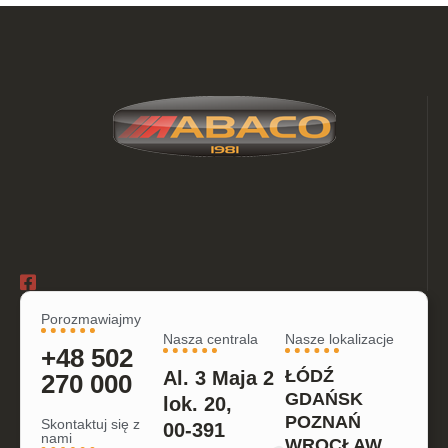
Porozmawiajmy
Nasza centrala
Nasze lokalizacje
+48 502
ŁÓDŹ
Al. 3 Maja 2
270 000
GDAŃSK
lok. 20,
POZNAŃ
Skontaktuj się z
00-391
nami
WROCŁAW