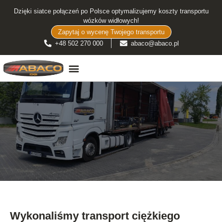
Dzięki siatce połączeń po Polsce optymalizujemy koszty transportu
wózków widłowych!
Zapytaj o wycenę Twojego transportu
+48 502 270 000
abaco@abaco.pl
TRANSPORT WÓZKÓW WIDŁOWYCH
Wykonaliśmy transport ciężkiego