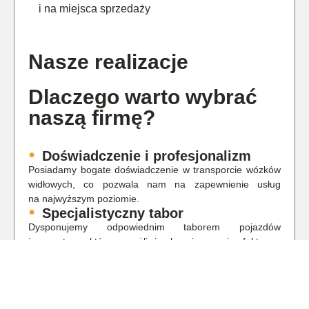
i na miejsca sprzedaży
Nasze realizacje
Dlaczego warto wybrać
naszą firmę?
Doświadczenie i profesjonalizm
Posiadamy bogate doświadczenie w transporcie wózków
widłowych, co pozwala nam na zapewnienie usług
na najwyższym poziomie.
Specjalistyczny tabor
Dysponujemy odpowiednim taborem pojazdów
i sprzętem, który umożliwia bezpieczny i efektywny
transport wózków widłowych.
Bezpieczeństwo i odpowiedzialność
Bezpieczeństwo przewożonego sprzętu jest dla nas
priorytetem. Stosujemy sprawdzone metody