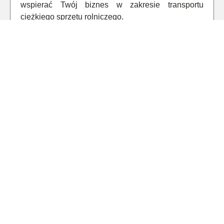
wspierać Twój biznes w zakresie transportu
ciężkiego sprzętu rolniczego.
ABACO
PONAD 40 LAT