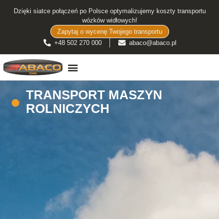
Dzięki siatce połączeń po Polsce optymalizujemy koszty transportu
wózków widłowych!
Zapytaj o wycenę Twojego transportu
+48 502 270 000
abaco@abaco.pl
TRANSPORT WÓZKÓW WIDŁOWYCH
TRANSPORT MASZYN
ROLNICZYCH