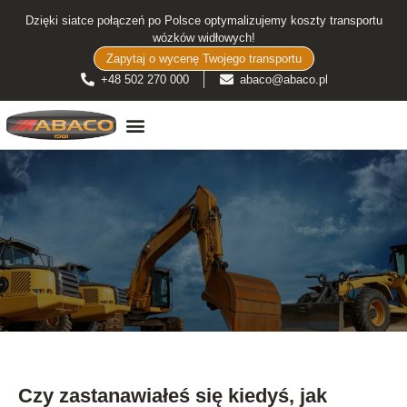
Dzięki siatce połączeń po Polsce optymalizujemy koszty transportu
wózków widłowych!
Zapytaj o wycenę Twojego transportu
+48 502 270 000
abaco@abaco.pl
TRANSPORT WÓZKÓW WIDŁOWYCH
Czy zastanawiałeś się kiedyś, jak