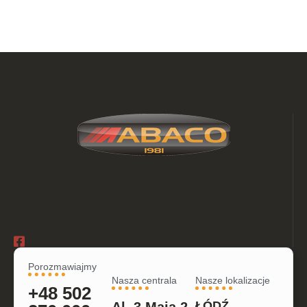
Porozmawiajmy
Nasza centrala
Nasze lokalizacje
+48 502
ŁÓDŹ