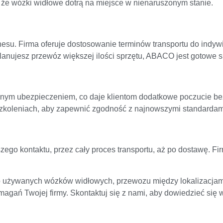
że wózki widłowe dotrą na miejsce w nienaruszonym stanie.
esu. Firma oferuje dostosowanie terminów transportu do indywi
planujesz przewóz większej ilości sprzętu, ABACO jest gotowe
nym ubezpieczeniem, co daje klientom dodatkowe poczucie bezp
zkoleniach, aby zapewnić zgodność z najnowszymi standardami
go kontaktu, przez cały proces transportu, aż po dostawę. Fi
ub używanych wózków widłowych, przewozu między lokalizacjami 
gań Twojej firmy. Skontaktuj się z nami, aby dowiedzieć się 