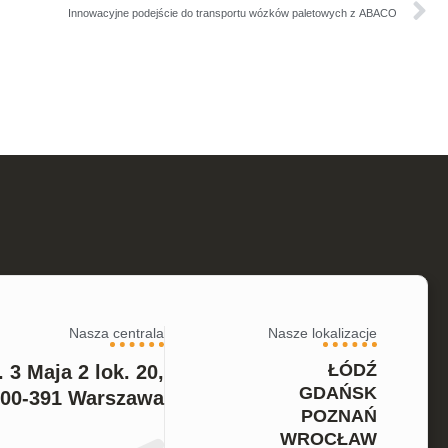
Innowacyjne podejście do transportu wózków paletowych z ABACO
Nasza centrala
Nasze lokalizacje
ŁÓDŹ
. 3 Maja 2 lok. 20,
GDAŃSK
00-391 Warszawa
POZNAŃ
WROCŁAW