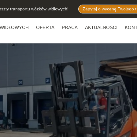
oszty transportu wózków widłowych!
Zapytaj o wycenę Twojego t
 WIDŁOWYCH
OFERTA
PRACA
AKTUALNOŚCI
KONT