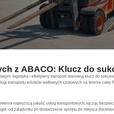
ych z ABACO: Klucz do suk
wym, logistyka i efektywny transport stanowią klucz do sukces
sługi transportu wózków widłowych czołowych na terenie całej P
pewnia najwyższą jakość usług transportowych, łącząc bezpie
egół, od załadunku po dostarczenie sprzętu do miejsca docel