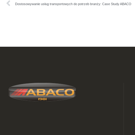
Dostosowywanie usług transportowych do potrzeb branży: Case Study ABACO