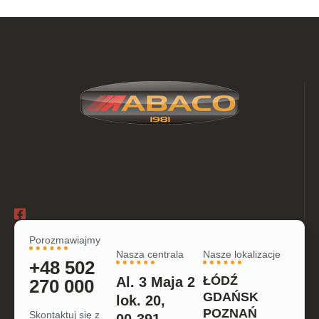
Porozmawiajmy
Nasza centrala
Nasze lokalizacje
+48 502
ŁÓDŹ
Al. 3 Maja 2
270 000
GDAŃSK
lok. 20,
POZNAŃ
Skontaktuj się z