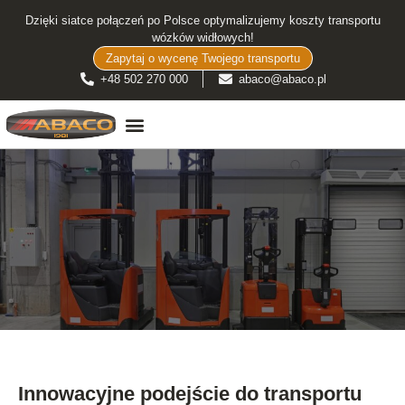
Dzięki siatce połączeń po Polsce optymalizujemy koszty transportu
wózków widłowych!
Zapytaj o wycenę Twojego transportu
+48 502 270 000
abaco@abaco.pl
TRANSPORT WÓZKÓW WIDŁOWYCH
Innowacyjne podejście do transportu