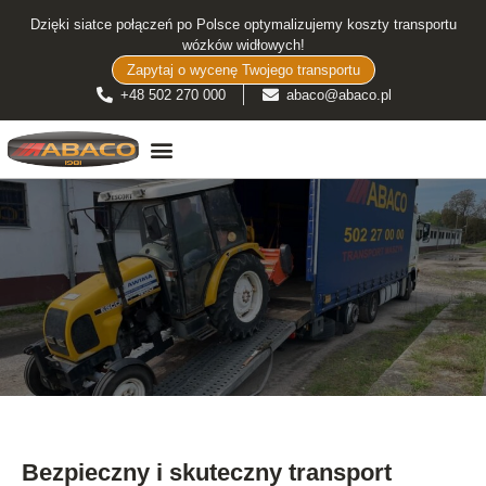
Dzięki siatce połączeń po Polsce optymalizujemy koszty transportu
wózków widłowych!
Zapytaj o wycenę Twojego transportu
+48 502 270 000
abaco@abaco.pl
TRANSPORT WÓZKÓW WIDŁOWYCH
Bezpieczny i skuteczny transport