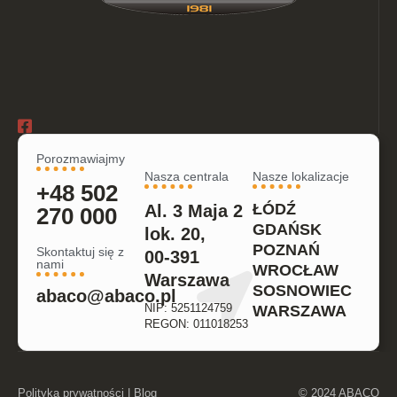
Porozmawiajmy
Nasza centrala
Nasze lokalizacje
+48 502
ŁÓDŹ
Al. 3 Maja 2
270 000
GDAŃSK
lok. 20,
POZNAŃ
Skontaktuj się z
00-391
nami
WROCŁAW
Warszawa
SOSNOWIEC
abaco@abaco.pl
NIP: 5251124759
WARSZAWA
REGON: 011018253
Polityka prywatności
|
Blog
© 2024 ABACO