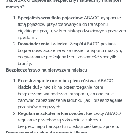
Jak ABACO zapewnia bezpieczny i skuteczny transport
maszyn?
Specjalistyczna flota pojazdów
: ABACO dysponuje
flotą pojazdów przystosowanych do transportu
ciężkiego sprzętu, w tym niskopodwoziowych przyczep
i platform.
Doświadczenie i wiedza
: Zespół ABACO posiada
bogate doświadczenie w zakresie transportu maszyn,
co gwarantuje profesjonalizm i znajomość specyfiki
branży.
Bezpieczeństwo na pierwszym miejscu
Przestrzeganie norm bezpieczeństwa
: ABACO
kładzie duży nacisk na przestrzeganie norm
bezpieczeństwa podczas transportu, co obejmuje
zarówno zabezpieczenie ładunku, jak i przestrzeganie
przepisów drogowych.
Regularne szkolenia kierowców
: Kierowcy ABACO
regularnie przechodzą szkolenia z zakresu
bezpiecznego transportu i obsługi ciężkiego sprzętu.
Dostosowanie usług do potrzeb klienta